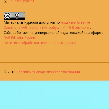
publish@rae.ru
Материалы журнала доступны по
лицензии Creative
Commons «Attribution» («Атрибуция») 4.0 Всемирная
.
Сайт работает на универсальной издательской платформе
RAE Editorial System
Политика обработки персональных данных
© 2018
Российская академия естествознания