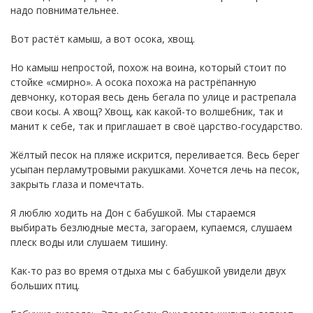
надо повнимательнее.
Вот растёт камыш, а вот осока, хвощ.
Но камыш непростой, похож на воина, который стоит по
стойке «смирно». А осока похожа на растрёпанную
девчонку, которая весь день бегала по улице и растрепала
свои косы. А хвощ? Хвощ, как какой-то волшебник, так и
манит к себе, так и приглашает в своё царство-государство.
Жёлтый песок на пляже искрится, переливается. Весь берег
усыпан перламутровыми ракушками. Хочется лечь на песок,
закрыть глаза и помечтать.
Я люблю ходить на Дон с бабушкой. Мы стараемся
выбирать безлюдные места, загораем, купаемся, слушаем
плеск воды или слушаем тишину.
Как-то раз во время отдыха мы с бабушкой увидели двух
больших птиц.