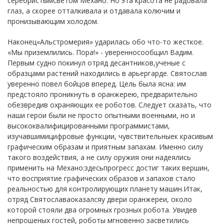
серебристымсветом Механо. Но эта красота не радовала
глаз, а скорее отталкивала и отдавала колючим и
пронизывающим холодом.
Наконец«Альстромерия» ударилась обо что-то жесткое.
«Мы приземлились. Пора!» - уверенносообщил Вадим.
Первым судно покинул отряд десантников,ученые с
образцами растений находились в арьергарде. Святослав
уверенно повел бойцов вперед. Цель была ясна: им
предстояло проникнуть в оранжерею, предварительно
обезвредив охраняющих ее роботов. Следует сказать, что
наши герои были не просто опытными военными, но и
высококвалифицированными программистами,
изучавшимицифровые функции, чувствительныек красивым
графическим образам и приятным запахам. Именно силу
такого воздействия, а не силу оружия они надеялись
применить на Механо:здесьпрогресс достиг таких вершин,
что восприятие графических образов и запахов стало
реальностью для контролирующих планету машин.Итак,
отряд Святославаоказалсяу двери оранжереи, около
которой стояли два огромных грозных робота. Увидев
непрошеных гостей, роботы мгновенно засветились