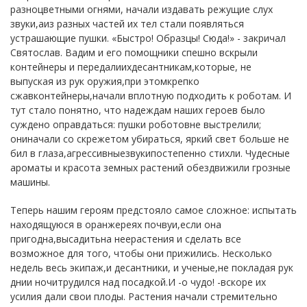
разноцветными огнями, начали издавать режущие слух
звуки,аиз разных частей их тел стали появляться
устрашающие пушки. «Быстро! Образцы! Сюда!» - закричал
Святослав. Вадим и его помощники спешно вскрыли
контейнеры и передалиихдесантникам,которые, не
выпуская из рук оружия,при этомкрепко
сжавконтейнеры,начали вплотную подходить к роботам. И
тут стало понятно, что надеждам наших героев было
суждено оправдаться: пушки роботовне выстрелили;
ониначали со скрежетом убираться, яркий свет больше не
бил в глаза,агрессивныезвукипостепенно стихли. Чудесные
ароматы и красота земных растений обездвижили грозные
машины.
Теперь нашим героям предстояло самое сложное: испытать
находящуюся в оранжереях почвуи,если она
пригодна,высадитьна неерастения и сделать все
возможное для того, чтобы они прижились. Несколько
недель весь экипаж,и десантники, и ученые,не покладая рук
днии ночитрудился над посадкой.И -о чудо! -вскоре их
усилия дали свои плоды. Растения начали стремительно