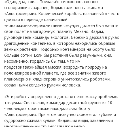
«Один, два, три…. Поехали!»- синхронно, словно
сговорившись заранее, бормотали члены экипажа
«Альстромерии». Космический корабль, названный в честь
цветкаи в переводе означавший
«новаяжизнь»,черезсчитаные секунды должен был начать
свой полет на загадочную планету Механо. Вадим,
руководитель команды экологов, бережно держал в руках
драгоценный контейнер, в котором находились образцы
земных растений. Подобных контейнеров на борту было
больше сотни. Если бы растения были разумными, они,
несомненно, гордились бы тем, что им
предстоитважнейшая миссия: возродить природу на
колонизированной планете, где все зачатки живого
планомерно и хладнокровно уничтожались роботами,
созданными когда-то руками человека.
«Эти роботы определенно доставят еще массу проблем», -
так думалСвятослав, командир десантной группы из 10
человек,котораятакже находиласьна борту
«Альстромерии». При этом онзвучно скрежетал зубами и
судорожно сжимал кулаки. Видавший виды, закаленный
многочисленными трудностямикомандир