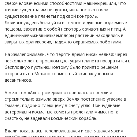
сверхчеловеческими способностями машинырешили, что
живые существа им не нужны, иполностью взяли
существование планеты под свой контроль.
Людивынужденыбыли уйти в темные и душные подземные
пещеры, захватив с собой некоторых животных и птиц. А
единичныевыжившиеэкземпляры растений находились в
закрытых оранжереях, надежно охраняемых роботами.
На Землепонимали, что терять время никак нельзя: через
несколько лет в прошлом цветущая планета превратится в
бесплодную пустыню.Поэтому было принято решение
отправить на Механо совместный экипаж ученых и
десантников.
А меж тем «Альстромерия» оторвалась от земли и
стремительно взмыла вверх. Земля постепенно угасала в
тумане, подобно тлеющему в снегу углю. Причудливые
астероиды и косматые кометы пролетали мимо, но, к
счастью, не задевали космический корабль.
Вдали показалась переливающаяся и светящаяся ярким