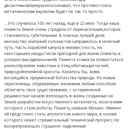
десантниковпрекрасноосознавал, что противостоять
металлическим верзилам будет не так-то просто.
…Это случилось 100 лет назад, еще в 22 веке. Тогда наша
планета Земля очень страдала от перенаселения,которое
становилось губительным. В поисках лучшей доли
множество экипажей колонистов направилось в нелегкий
путь. Часть кораблей канула в неизвестность, но
некоторыеиз нихдостигли пригодной для жизни планеты и
успешно высадилисьнаней. Планета этамогла похвастаться
разнообразием животных и птиц,обитающих на ней,
природойнеземной красоты. Казалось бы, живи,
восхищайся, приумножай богатства природы. Но новые
переселенцы, обуреваемые желанием любым способом
облегчить свое существование, с остервенелой
решимостью начали воплощать в жизнь созданные на
Земле разработки искусственного интеллекта, носителями
которого стали роботы. Планету назвали Механо. Именно
ей предстояло стать апологетом нового мира, в основе
которого лежит стремительный технический прогресс.Но
вскорепроизошло страшное: наделенные