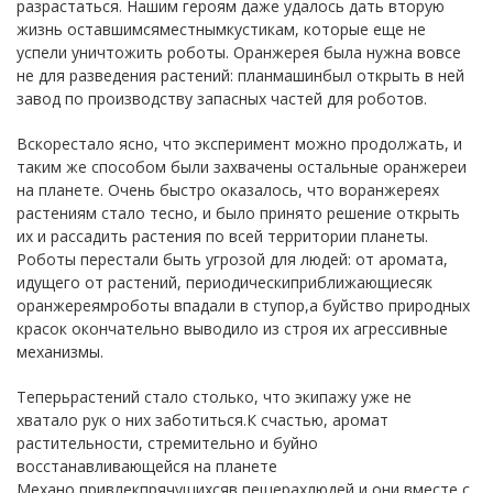
разрастаться. Нашим героям даже удалось дать вторую
жизнь оставшимсяместнымкустикам, которые еще не
успели уничтожить роботы. Оранжерея была нужна вовсе
не для разведения растений: планмашинбыл открыть в ней
завод по производству запасных частей для роботов.
Вскорестало ясно, что эксперимент можно продолжать, и
таким же способом были захвачены остальные оранжереи
на планете. Очень быстро оказалось, что воранжереях
растениям стало тесно, и было принято решение открыть
их и рассадить растения по всей территории планеты.
Роботы перестали быть угрозой для людей: от аромата,
идущего от растений, периодическиприближающиесяк
оранжереямроботы впадали в ступор,а буйство природных
красок окончательно выводило из строя их агрессивные
механизмы.
Теперьрастений стало столько, что экипажу уже не
хватало рук о них заботиться.К счастью, аромат
растительности, стремительно и буйно
восстанавливающейся на планете
Механо,привлекпрячущихсяв пещерахлюдей,и они вместе с